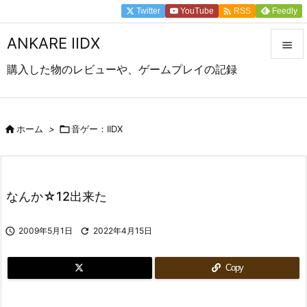

Twitter
YouTube
Feedly
RSS
ANKARE IIDX

購入した物のレビューや、ゲームプレイの記録

メニュ

前へ

ホーム
>

音ゲー：IIDX

次へ

なんか☆12出来た
検索

2009年5月1日

2022年4月15日
Copy