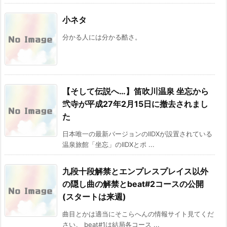
小ネタ
分かる人には分かる酷さ。
【そして伝説へ…】笛吹川温泉 坐忘から
弐寺が平成27年2月15日に撤去されまし
た
日本唯一の最新バージョンのIIDXが設置されている
温泉旅館「坐忘」のIIDXとポ ...
九段十段解禁とエンプレスプレイス以外
の隠し曲の解禁とbeat#2コースの公開
(スタートは来週)
曲目とかは適当にそこらへんの情報サイト見てくだ
さい。 beat#1は結局各コース ...