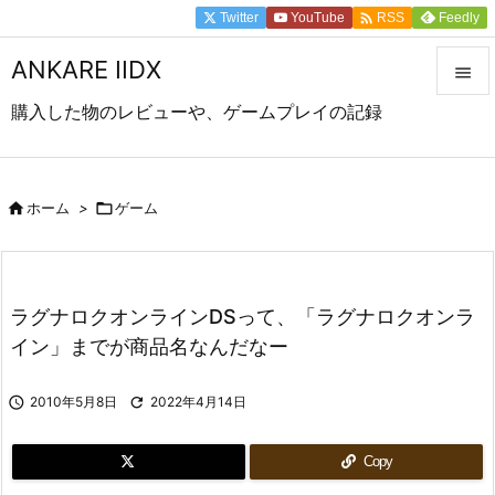

Twitter
YouTube
Feedly
RSS
ANKARE IIDX

購入した物のレビューや、ゲームプレイの記録

メニュ

前へ

ホーム
>

ゲーム

次へ

ラグナロクオンラインDSって、「ラグナロクオンラ
検索
イン」までが商品名なんだなー

2010年5月8日

2022年4月14日
Copy