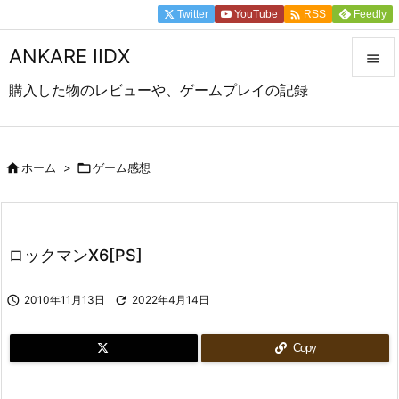

Twitter
YouTube
Feedly
RSS
ANKARE IIDX

購入した物のレビューや、ゲームプレイの記録

メニュ

前へ

ホーム
>

ゲーム感想

次へ

ロックマンX6[PS]
検索

2010年11月13日

2022年4月14日
Copy