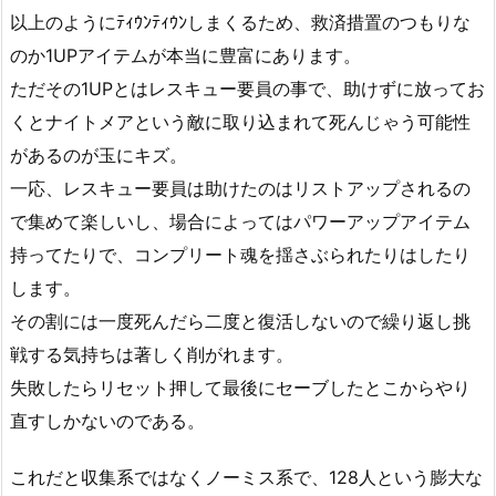
以上のようにﾃｨｳﾝﾃｨｳﾝしまくるため、救済措置のつもりな
のか1UPアイテムが本当に豊富にあります。
ただその1UPとはレスキュー要員の事で、助けずに放ってお
くとナイトメアという敵に取り込まれて死んじゃう可能性
があるのが玉にキズ。
一応、レスキュー要員は助けたのはリストアップされるの
で集めて楽しいし、場合によってはパワーアップアイテム
持ってたりで、コンプリート魂を揺さぶられたりはしたり
します。
その割には一度死んだら二度と復活しないので繰り返し挑
戦する気持ちは著しく削がれます。
失敗したらリセット押して最後にセーブしたとこからやり
直すしかないのである。
これだと収集系ではなくノーミス系で、128人という膨大な