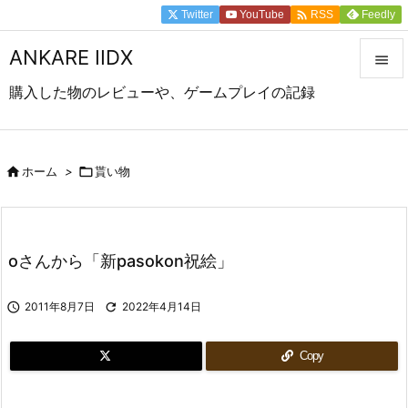

Twitter
YouTube
Feedly
RSS
ANKARE IIDX

購入した物のレビューや、ゲームプレイの記録

メニュ

前へ

ホーム
>

貰い物

次へ

oさんから「新pasokon祝絵」
検索

2011年8月7日

2022年4月14日
Copy