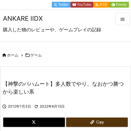

Twitter
YouTube
Feedly
RSS
ANKARE IIDX

購入した物のレビューや、ゲームプレイの記録

メニュ

前へ

ホーム
>

ゲーム

次へ

【神撃のバハムート】多人数でやり、なおかつ勝つ
検索
から楽しい系

2012年7月3日

2022年6月15日
Copy