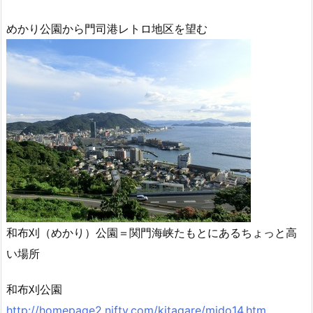
めかり公園から門司港レトロ地区を望む
和布刈（めかり）公園＝関門海峡たもとにあるちょっと高
い場所
和布刈公園
http://homepage2.nifty.com/kitaqare/mido14.htm