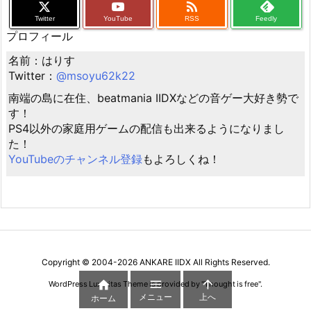

Twitter
YouTube
RSS
Feedly
プロフィール
名前：はりす
Twitter：
@msoyu62k22
南端の島に在住、beatmania IIDXなどの音ゲー大好き勢で
す！
PS4以外の家庭用ゲームの配信も出来るようになりまし
た！
YouTubeのチャンネル登録
もよろしくね！
Copyright ©
2004
-2026
ANKARE IIDX
All Rights Reserved.



WordPress Luxeritas Theme is provided by "
Thought is free
".
メニュー
上へ
ホーム