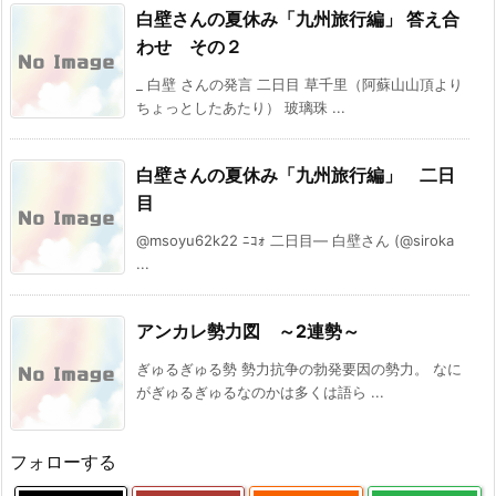
白壁さんの夏休み「九州旅行編」 答え合
わせ その２
_ 白壁 さんの発言 二日目 草千里（阿蘇山山頂より
ちょっとしたあたり） 玻璃珠 ...
白壁さんの夏休み「九州旅行編」 二日
目
@msoyu62k22 ﾆｺｫ 二日目— 白壁さん (@siroka
...
アンカレ勢力図 ～2連勢～
ぎゅるぎゅる勢 勢力抗争の勃発要因の勢力。 なに
がぎゅるぎゅるなのかは多くは語ら ...
フォローする