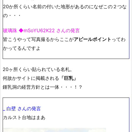
20か所くらい名前の付いた地形があるのになぜこの２つな
の・・・
玻璃珠 ◆mSoYU62K22 さんの発言
皆こうやって写真撮るからここが
アピールポイント
ってわ
かってるんですよ
20ヶ所くらい貼られている名札。
何故かサイトに掲載される
「巨乳」
鍾乳洞の経営方針とは一体・・・！？
_ 白壁 さんの発言
カルスト台地はまあ