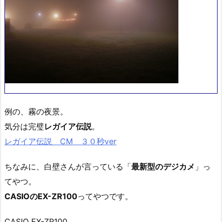
例の、霧の夜景。
気分は完璧
レガイア伝説
。
レガイア伝説 CM ３０秒ver
ちなみに、白壁さんが言っている「
最新型のデジカメ
」っ
てやつ。
CASIOのEX-ZR100
ってやつです。
CASIO EX-ZR100