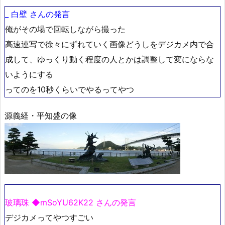
_ 白壁 さんの発言
俺がその場で回転しながら撮った
高速連写で徐々にずれていく画像どうしをデジカメ内で合
成して、ゆっくり動く程度の人とかは調整して変にならな
いようにする
ってのを10秒くらいでやるってやつ
源義経・平知盛の像
玻璃珠 ◆mSoYU62K22 さんの発言
デジカメってやつすごい