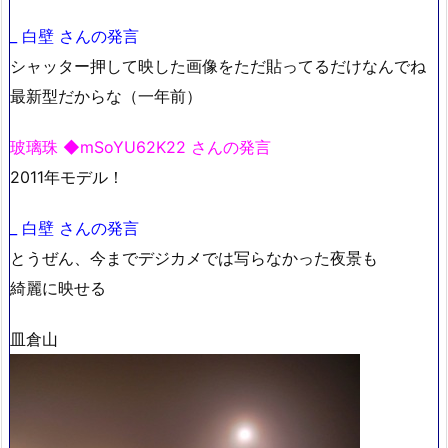
_ 白壁 さんの発言
シャッター押して映した画像をただ貼ってるだけなんでね
最新型だからな（一年前）
玻璃珠 ◆mSoYU62K22 さんの発言
2011年モデル！
_ 白壁 さんの発言
とうぜん、今までデジカメでは写らなかった夜景も
綺麗に映せる
皿倉山