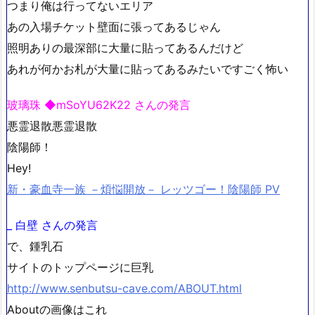
つまり俺は行ってないエリア
あの入場チケット壁面に張ってあるじゃん
照明ありの最深部に大量に貼ってあるんだけど
あれが何かお札が大量に貼ってあるみたいですごく怖い
玻璃珠 ◆mSoYU62K22 さんの発言
悪霊退散悪霊退散
陰陽師！
Hey!
新・豪血寺一族 －煩悩開放－ レッツゴー！陰陽師 PV
_ 白壁 さんの発言
で、鍾乳石
サイトのトップページに巨乳
http://www.senbutsu-cave.com/ABOUT.html
Aboutの画像はこれ