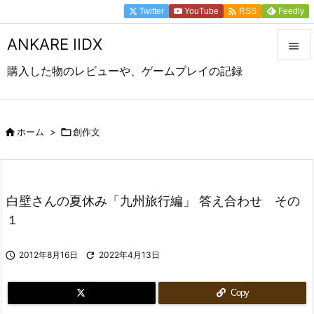

Twitter
YouTube
Feedly
RSS
ANKARE IIDX

購入した物のレビューや、ゲームプレイの記録

メニュ

前へ

ホーム
>

創作文

次へ

白壁さんの夏休み「九州旅行編」 答え合わせ その
検索
１

2012年8月16日

2022年4月13日
Copy