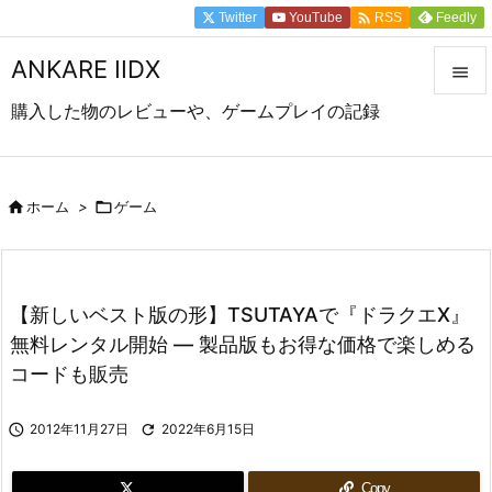

Twitter
YouTube
Feedly
RSS
ANKARE IIDX

購入した物のレビューや、ゲームプレイの記録

メニュ

前へ

ホーム
>

ゲーム

次へ

【新しいベスト版の形】TSUTAYAで『ドラクエX』
検索
無料レンタル開始 ― 製品版もお得な価格で楽しめる
コードも販売

2012年11月27日

2022年6月15日
Copy