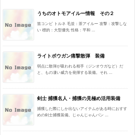
うちのオトモアイルー情報 その２
笛コンビ トルネ 毛並：茶アイルー 攻撃：攻撃しな
い 標的：大型優先 性格：平和 ...
ライトボウガン痛撃散弾 装備
弱点に散弾が吸われる相手（ジンオウガなど）だ
と、もの凄い威力を発揮する装備。それ ...
剣士 捕獲名人・捕獲の見極め活用装備
捕獲した際にしか出ないアイテムがある時におすす
めの剣士捕獲装備。じゃんじゃんバン ...