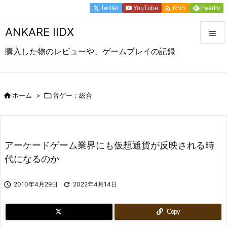

Twitter
YouTube
Feedly
RSS
ANKARE IIDX

購入した物のレビューや、ゲームプレイの記録

メニュ

前へ

ホーム
>

音ゲー：総合

次へ

アーケードゲーム業界にも仮想通貨が反映される時
検索
代になるのか

2010年4月29日

2022年4月14日
Copy