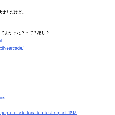
潰せ！
だけど。
らなくてよかった？って？感じ？
l
livearcade/
ine
pop-n-music-location-test-report-1813