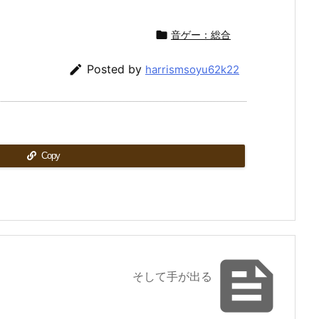

音ゲー：総合

Posted by
harrismsoyu62k22
Copy

そして手が出る