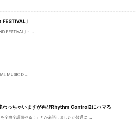
 FESTIVAL｣
ESTIVAL｣ - ...
L MUSIC D ...
ちゃいますが再びRhythm Control2にハマる
全曲全譜面やる！」とか豪語しましたが普通に ...