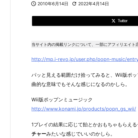

2010年6月14日

2022年4月14日
Twitter
当サイト内の掲載リンクについて、一部にアフィリエイト
http://mp.i-revo.jp/user.php/popn-music/entr
パッと見える範囲だけ拾ってみると、Wii版ポ
曲的な意味でもそんな感じになるのかしら。
Wii版ポップンミュージック
http://www.konami.jp/products/popn_gs_wii/
1プレイの結果に応じて飴とかおもちゃもらえ
チャー
みたいな感じでいいのかしら。