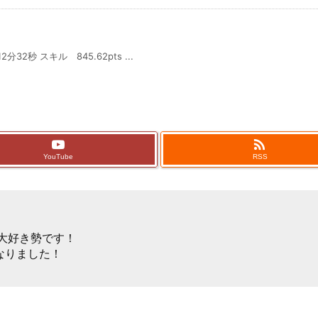
2秒 スキル 845.62pts ...

YouTube
RSS
ゲー大好き勢です！
なりました！