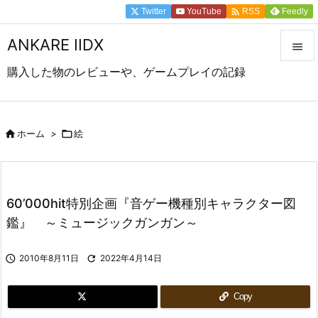

Twitter
YouTube
Feedly
RSS
ANKARE IIDX

購入した物のレビューや、ゲームプレイの記録

メニュ

前へ

ホーム
>

絵

次へ

60’000hit特別企画『音ゲー機種別キャラクター図
検索
鑑』 ～ミュージックガンガン～

2010年8月11日

2022年4月14日
Copy