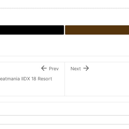


Prev
Next
a IIDX 18 Resort