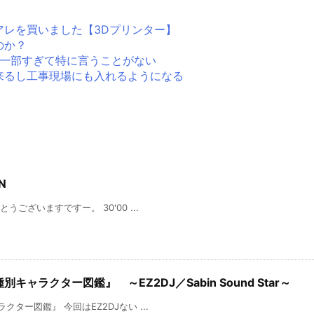
アレを買いました【3Dプリンター】
のか？
生活の一部すぎて特に言うことがない
来るし工事現場にも入れるようになる
N
とうございますですー。 30'00 ...
別キャラクター図鑑』 ～EZ2DJ／Sabin Sound Star～
ラクター図鑑』 今回はEZ2DJない ...