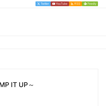

Twitter
YouTube
Feedly
RSS
 IT UP～