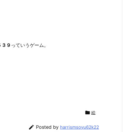
５３９
っていうゲーム。

絵

Posted by
harrismsoyu62k22