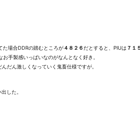
てた場合DDRの踏むところが
４８２６
だとすると、PIUは
７１
んなお手製感いっぱいなのがなんとなく好き。
だんだん激しくなっていく鬼畜仕様ですが。
い出した。