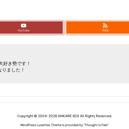

YouTube
RSS
ゲー大好き勢です！
なりました！
Copyright ©
2004
-2026
ANKARE IIDX
All Rights Reserved.
WordPress Luxeritas Theme is provided by "
Thought is free
".