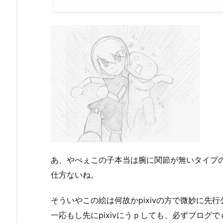
あ、やべぇこの子本当は腕に関節が無いタイプ
仕方ないね。
そういやこの絵は何故かpixivの方で微妙に先
一応もし先にpixivにうｐしても、必ずブログ