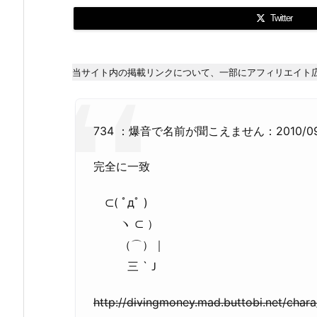
Twitter
当サイト内の掲載リンクについて、一部にアフィリエイト
734 ：爆音で名前が聞こえません：2010/09/17(
完全に一致
⊂( ﾟдﾟ )
ヽ ⊂ ）
（⌒）｜
三 `Ｊ
http://divingmoney.mad.buttobi.net/chara