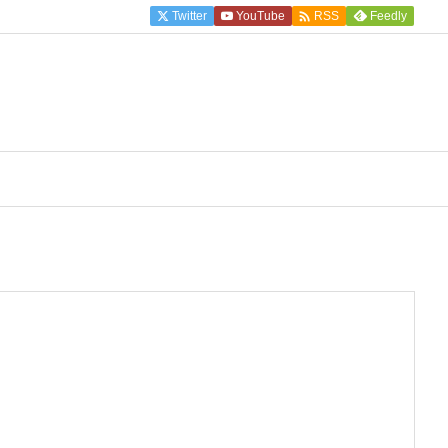

Twitter
YouTube
Feedly
RSS