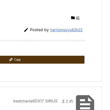

絵

Posted by
harrismsoyu62k22
Copy

beatmaniaIIDX17 SIRIUS まとめ