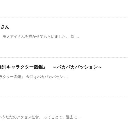
イさん
モノアイさんを描かせてもらいました。 既 ...
ー機種別キャラクター図鑑』 ～パカパカパッション～
ャラクター図鑑』 今回はパカパカパッシ ...
うただのアクセス乞食。 ってことで、過去に ...