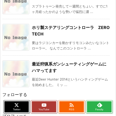
スプラトゥーン発売して一週間とちょい。すでに1
ヶ月経ったかのような勢いで猛烈に濃 ...
ホリ製ステアリングコントローラ ZERO
TECH
要はラジコンカーを動かすリモコンみたいなコント
ローラー。 なんでこのコントローラ ...
最近狩猟系ガンシューティングゲームに
ハマってます
最近Deer Hunter 2014というハンティングゲーム
を始めました。 ミッ ...
フォローする

Twitter
YouTube
RSS
Feedly
プロフィール