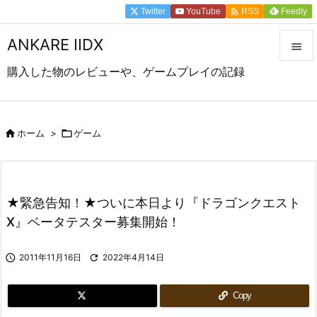

Twitter
YouTube
Feedly
RSS
ANKARE IIDX

購入した物のレビューや、ゲームプレイの記録

メニュ

前へ

ホーム
>

ゲーム

次へ

★緊急告知！★ついに本日より『ドラゴンクエスト
検索
X』ベータテスター募集開始！

2011年11月16日

2022年4月14日
Copy