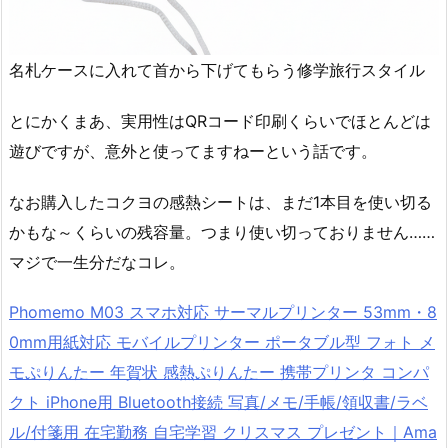
名札ケースに入れて首から下げてもらう修学旅行スタイル
とにかくまあ、実用性はQRコード印刷くらいでほとんどは
遊びですが、意外と使ってますねーという話です。
なお購入したコクヨの感熱シートは、まだ1本目を使い切る
かもな～くらいの残容量。つまり使い切っておりません……
マジで一生分だなコレ。
Phomemo M03 スマホ対応 サーマルプリンター 53mm・8
0mm用紙対応 モバイルプリンター ポータブル型 フォト メ
モぷりんたー 年賀状 感熱ぷりんたー 携帯プリンタ コンパ
クト iPhone用 Bluetooth接続 写真/メモ/手帳/領収書/ラベ
ル/付箋用 在宅勤務 自宅学習 クリスマス プレゼント｜Ama