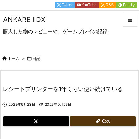

Twitter
YouTube
Feedly
RSS
ANKARE IIDX

購入した物のレビューや、ゲームプレイの記録

メニュ

前へ

ホーム
>

日記

次へ

レシートプリンターを1年くらい使い続けている
検索

2025年9月23日

2025年9月25日
Copy