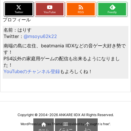

Twitter
YouTube
RSS
Feedly
プロフィール
名前：はりす
Twitter：
@msoyu62k22
南端の島に在住、beatmania IIDXなどの音ゲー大好き勢で
す！
PS4以外の家庭用ゲームの配信も出来るようになりまし
た！
YouTubeのチャンネル登録
もよろしくね！
Copyright ©
2004
-2026
ANKARE IIDX
All Rights Reserved.



WordPress Luxeritas Theme is provided by "
Thought is free
".
メニュー
上へ
ホーム