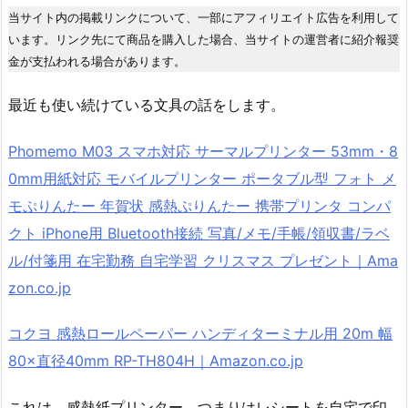
当サイト内の掲載リンクについて、一部にアフィリエイト広告を利用して
います。リンク先にて商品を購入した場合、当サイトの運営者に紹介報奨
金が支払われる場合があります。
最近も使い続けている文具の話をします。
Phomemo M03 スマホ対応 サーマルプリンター 53mm・8
0mm用紙対応 モバイルプリンター ポータブル型 フォト メ
モぷりんたー 年賀状 感熱ぷりんたー 携帯プリンタ コンパ
クト iPhone用 Bluetooth接続 写真/メモ/手帳/領収書/ラベ
ル/付箋用 在宅勤務 自宅学習 クリスマス プレゼント｜Ama
zon.co.jp
コクヨ 感熱ロールペーパー ハンディターミナル用 20m 幅
80×直径40mm RP-TH804H｜Amazon.co.jp
これは、感熱紙プリンター、つまりはレシートを自宅で印