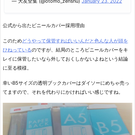
— 大友全集 (@otomo_zenshu)
January 23, 2022
公式から出たビニールカバー採用理由
このため
どうやって保管すればいいんだと色んな人が頭を
ひねっている
のですが、結局のところビニールカバーをキ
レイに保管したいなら外しておくしかないよねという結論
に至る模様。
幸いB5サイズの透明ブックカバーはダイソーにめちゃ売っ
てますので、それを代わりにかければいい感じですね。