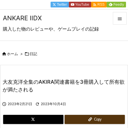

Twitter
YouTube
Feedly
RSS
ANKARE IIDX

購入した物のレビューや、ゲームプレイの記録

メニュ

前へ

ホーム
>

日記

次へ

大友克洋全集のAKIRA関連書籍を3冊購入して所有欲
検索
が満たされる

2023年2月21日

2023年10月4日
Copy