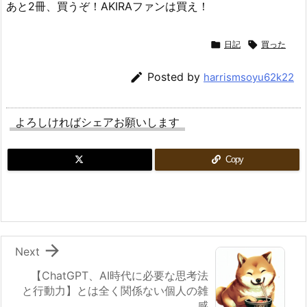
あと2冊、買うぞ！AKIRAファンは買え！

日記

買った

Posted by
harrismsoyu62k22
よろしければシェアお願いします
Copy

Next
【ChatGPT、AI時代に必要な思考法
と行動力】とは全く関係ない個人の雑
感