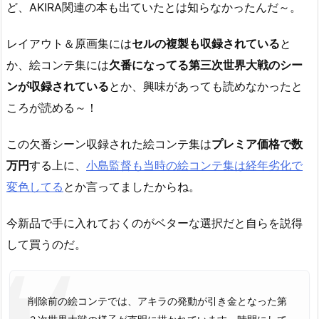
ど、AKIRA関連の本も出ていたとは知らなかったんだ～。
レイアウト＆原画集には
セルの複製も収録されている
と
か、絵コンテ集には
欠番になってる第三次世界大戦のシー
ンが収録されている
とか、興味があっても読めなかったと
ころが読める～！
この欠番シーン収録された絵コンテ集は
プレミア価格で数
万円
する上に、
小島監督も当時の絵コンテ集は経年劣化で
変色してる
とか言ってましたからね。
今新品で手に入れておくのがベターな選択だと自らを説得
して買うのだ。
削除前の絵コンテでは、アキラの発動が引き金となった第