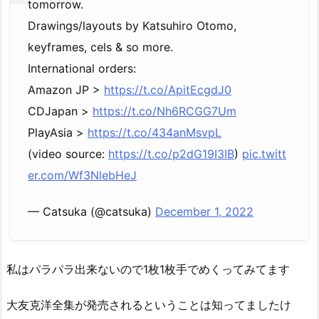
tomorrow.
Drawings/layouts by Katsuhiro Otomo,
keyframes, cels & so more.
International orders:
Amazon JP >
https://t.co/ApitEcgdJ0
CDJapan >
https://t.co/Nh6RCGG7Um
PlayAsia >
https://t.co/434anMsvpL
(video source:
https://t.co/p2dG19I3IB
)
pic.twitt
er.com/Wf3NlebHeJ
— Catsuka (@catsuka)
December 1, 2022
私はパラパラ出来ないので1枚1枚手でめくってみてます
大友克洋全集が発売されるということは知ってましたけ