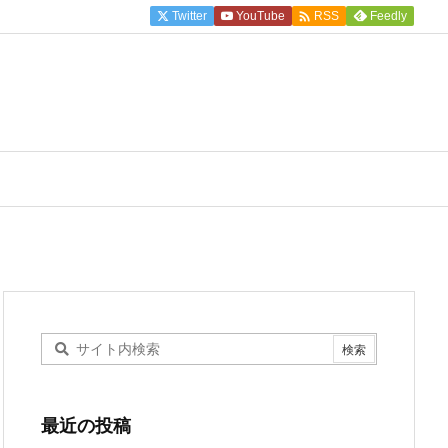

Twitter
YouTube
Feedly
RSS
最近の投稿