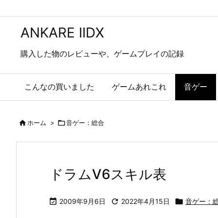
ANKARE IIDX
購入した物のレビューや、ゲームプレイの記録
こんなの買いました
ゲームあれこれ
音ゲー

ホーム
>

音ゲー：総合
ドラムV6スキル表

2009年9月6日

2022年4月15日

音ゲー：