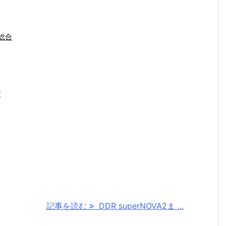
総合
値
記事を読む
DDR superNOVA2ま ...