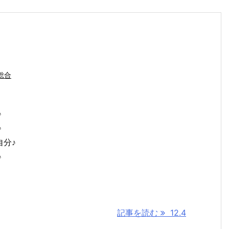
総合
♪
♪
 自分♪
♪
記事を読む
12.4