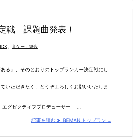
決定戦 課題曲発表！
IDX
,
音ゲー：総合
がある』、そのとおりのトップランカー決定戦にし
していただきたく、どうぞよろしくお願いいたしま
 エグゼクティブプロデューサー ...
記事を読む
BEMANIトップラン ...