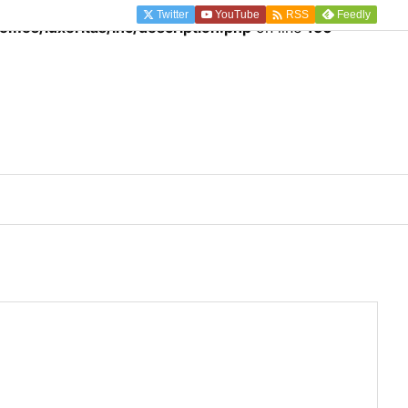

Twitter
YouTube
Feedly
RSS
mes/luxeritas/inc/description.php
on line
150