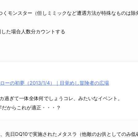
のつくモンスター（但しミミックなど遭遇方法が特殊なものは除外
倒した場合人数分カウントする
ーの初夢（2013/1/4）｜目覚めし冒険者の広場
字がデカ過ぎて一体全体何でしょうコレ、みたいなイベント。
字だからこれが適正・・・？
討伐、先日DQ10で実施されたメタスラ（他敵のお供としてのみ