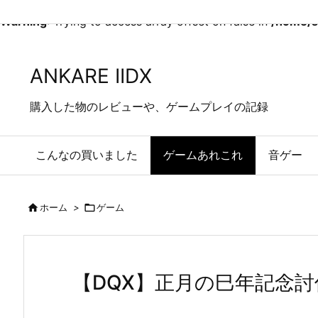
Warning
: Trying to access array offset on false in
/home/s
ANKARE IIDX
購入した物のレビューや、ゲームプレイの記録
こんなの買いました
ゲームあれこれ
音ゲー

ホーム
>

ゲーム
【DQX】正月の巳年記念