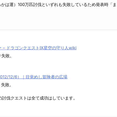
かは運）100万匹討伐といずれも失敗しているため発表時「
– ドラゴンクエストⅨ星空の守り人wiki
り失敗。
2/12/6）｜目覚めし冒険者の広場
り失敗。
の討伐クエストは全て成功はしています。