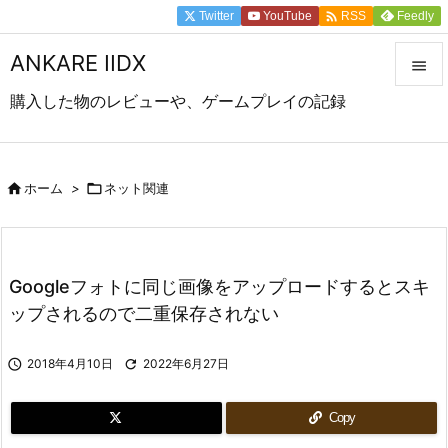

Twitter
YouTube
Feedly
RSS
ANKARE IIDX

購入した物のレビューや、ゲームプレイの記録

メニュ

前へ

ホーム
>

ネット関連

次へ

Googleフォトに同じ画像をアップロードするとスキ
検索
ップされるので二重保存されない

2018年4月10日

2022年6月27日
Copy