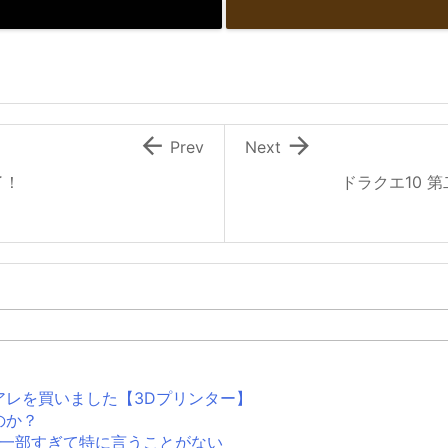


Prev
Next
了！
ドラクエ10 
アレを買いました【3Dプリンター】
のか？
生活の一部すぎて特に言うことがない