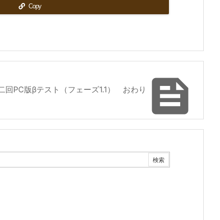
Copy

第二回PC版βテスト（フェーズ1.1） おわり