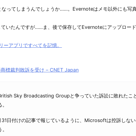
となってしまうんでしょうか……。Evernoteはメモ以外にも
していたんですが……ま、後で保存してEvernoteにアップロ
他のファミリーアプリですべてを記憶。
標裁判敗訴を受け – CNET Japan
British Sky Broadcasting Groupと争っていた訴
る。
国時間7月31日付けの記事で報じているように、Microsoftは控
う。