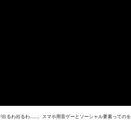
が出るわ出るわ……。スマホ用音ゲーとソーシャル要素っての