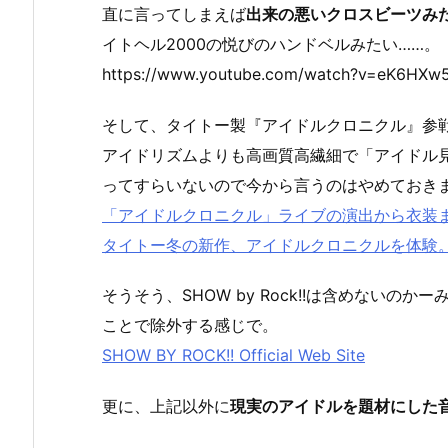
直に言ってしまえば
出来の悪いクロスビーツみ
イトヘル2000の悦びのハンドベルみたい……。
https://www.youtube.com/watch?v=eK6HXw
そして、タイトー製『アイドルクロニクル』参
アイドリズムよりも高画質高繊細で「アイドル
ってすらいないので今から言うのはやめておき
「アイドルクロニクル」ライブの演出から衣装まで新
タイトー冬の新作、アイドルクロニクルを体験
そうそう、SHOW by Rock!!は含めな
ことで除外する感じで。
SHOW BY ROCK!! Official Web Site
更に、上記以外に
現実のアイドルを題材にした