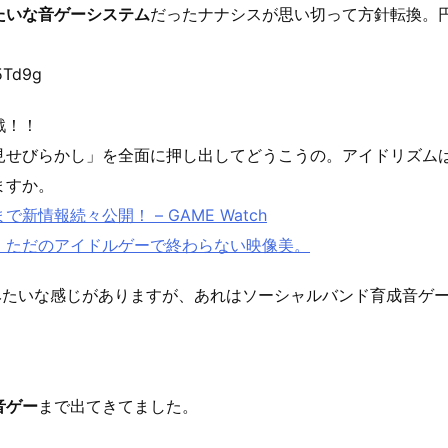
たいな音ゲーシステム
だったナナシスが思い切って方針転換。
5Td9g
戦！！
見せびらかし」を全面に押し出してどうこうの。アイドリズム
ますか。
情報続々公開！ – GAME Watch
。ただのアイドルゲーで終わらない映像美。
いのかーみたいな感じがありますが、あれはソーシャルバンド育成音
音ゲー
まで出てきてました。