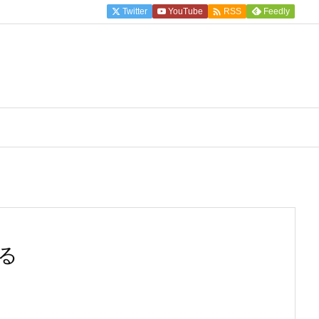

Twitter
YouTube
Feedly
RSS
る