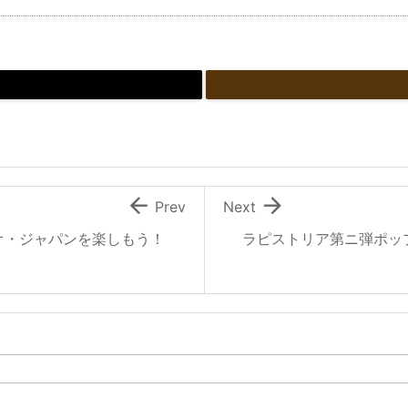


Prev
Next
オ・ジャパンを楽しもう！
ラピストリア第ニ弾ポッ