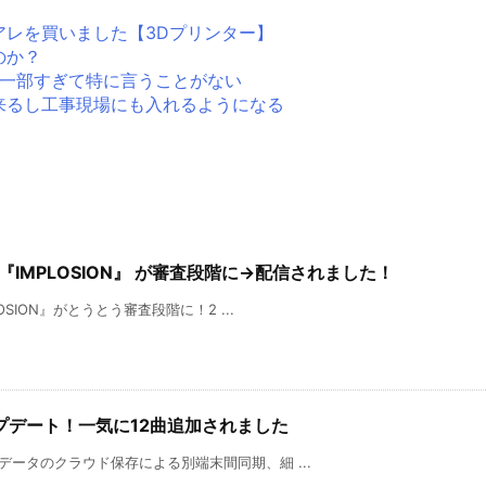
アレを買いました【3Dプリンター】
のか？
生活の一部すぎて特に言うことがない
来るし工事現場にも入れるようになる
『IMPLOSION』 が審査段階に→配信されました！
OSION』がとうとう審査段階に！2 ...
ップデート！一気に12曲追加されました
データのクラウド保存による別端末間同期、細 ...