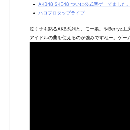
AKB48 SKE48 ついに公式音ゲーでました
ハロプロタップライブ
泣く子も黙るAKB系列と、モー娘。やBerr
アイドルの曲を使えるのが強みですねー。ゲー