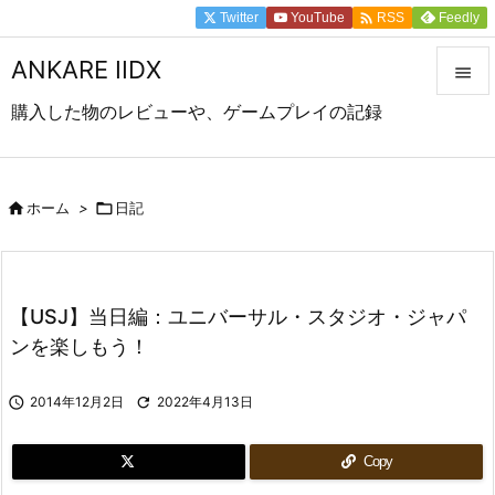

Twitter
YouTube
Feedly
RSS
ANKARE IIDX

購入した物のレビューや、ゲームプレイの記録

メニュ

前へ

ホーム
>

日記

次へ

【USJ】当日編：ユニバーサル・スタジオ・ジャパ
検索
ンを楽しもう！

2014年12月2日

2022年4月13日
Copy