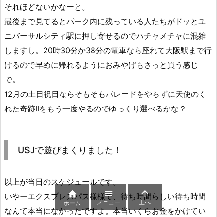
それほどないかなーと。
最後まで見てるとパーク内に残っている人たちがドッとユ
ニバーサルシティ駅に押し寄せるのでハチャメチャに混雑
しますし。20時30分か38分の電車なら座れて大阪駅まで行
けるので早めに帰れるようにおみやげもさっと買う感じ
で。
12月の土日祝日ならそもそもパレードをやらずに天使のく
れた奇跡IIをもう一度やるのでゆっくり選べるかな？
USJで遊びまくりました！
以上が当日のスケジュールです。



いやーエクスプレスパス様様で、待ち時間らしい待ち時間
メニュー
上へ
ホーム
なんて本当になかったですよ。本当いくらお金をかけてい