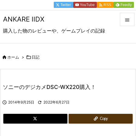

Twitter
YouTube
Feedly
RSS
ANKARE IIDX

購入した物のレビューや、ゲームプレイの記録

メニュ

前へ

ホーム
>

日記

次へ

ソニーのデジカメDSC-WX220購入！
検索

2014年9月25日

2022年6月27日
Copy