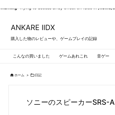
Warning
: Trying to access array offset on false in
/home/s
ANKARE IIDX
購入した物のレビューや、ゲームプレイの記録
こんなの買いました
ゲームあれこれ
音ゲー

ホーム
>

日記
ソニーのスピーカーSRS-