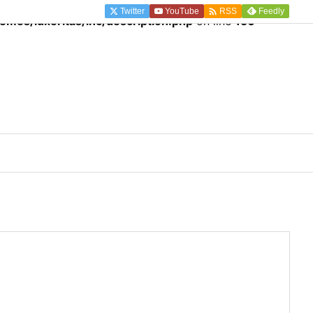

Twitter
YouTube
Feedly
RSS
mes/luxeritas/inc/description.php
on line
150