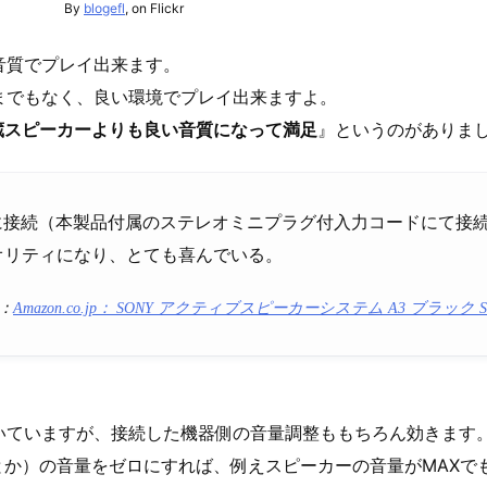
By
blogefl
, on Flickr
音質でプレイ出来ます。
までもなく、良い環境でプレイ出来ますよ。
蔵スピーカーよりも良い音質になって満足
』というのがありま
2に接続（本製品付属のステレオミニプラグ付入力コードにて接続
オリティになり、とても喜んでいる。
：
Amazon.co.jp： SONY アクティブスピーカーシステム A3 ブラック S
いていますが、接続した機器側の音量調整ももちろん効きます
2とか）の音量をゼロにすれば、例えスピーカーの音量がMAXで