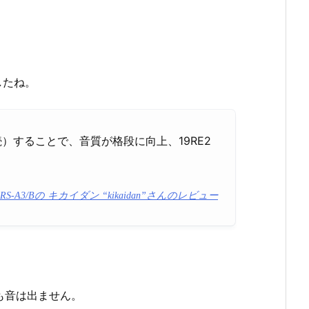
したね。
）することで、音質が格段に向上、19RE2
RS-A3/Bの キカイダン “kikaidan”さんのレビュー
。
も音は出ません。