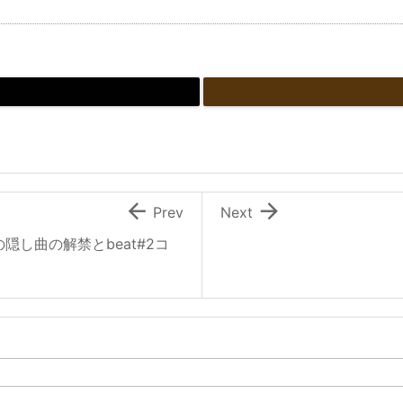


Prev
Next
し曲の解禁とbeat#2コ