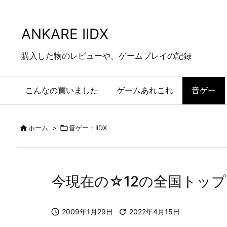
ANKARE IIDX
購入した物のレビューや、ゲームプレイの記録
こんなの買いました
ゲームあれこれ
音ゲー

ホーム
>

音ゲー：IIDX
今現在の☆12の全国トップ

2009年1月29日

2022年4月15日