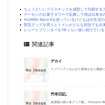
ちょうどいいプラスチックを成型して印刷する
ゲーセンのお菓子タワーで乱獲して得は出来る
HUAWEI Band 8を使っているけどもはや
防災グッズを買うとトイレがどんな状況でも出
レシートプリンターを1年くらい使い続けている

関連記事
デカイ
リゾートアンセムから筐体がまた微妙に変
弐寺日記。
灰譜面の残り未クリア曲。 Innocent Walls(