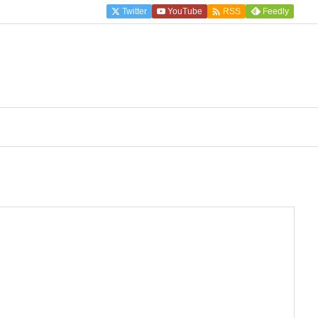

Twitter
YouTube
Feedly
RSS