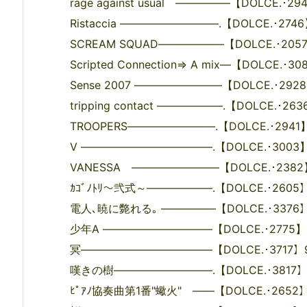
rage against usual ―――――【DOLCE.･294
Ristaccia ―――――――――.【DOLCE.･274
SCREAM SQUAD――――――【DOLCE.･2057】
Scripted Connection⇒ A mix―【DOLCE.･30
Sense 2007 ――――――――【DOLCE.･2928】
tripping contact ――――――.【DOLCE.･263
TROOPERS――――――――.【DOLCE.･2941】9
V ――――――――――――.【DOLCE.･3003】9
VANESSA ――――――――【DOLCE.･2382】9
ｶｺﾞﾉﾄﾘ～弐式～――――――.【DOLCE.･2605】9
電人､暁に斃れる｡ ―――――【DOLCE.･3376】97
少年A ――――――――――【DOLCE.･2775】95
冥――――――――――――【DOLCE.･3717】92.
嘆きの樹―――――――――.【DOLCE.･3817】95
ﾋﾟｱﾉ協奏曲第1番"蠍火" ――【DOLCE.･2652】9