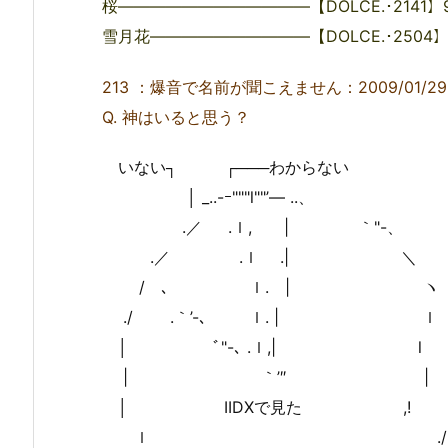
桜――――――――――――【DOLCE.･2141】95.
雪月花――――――――――【DOLCE.･2504】97
213 ：爆音で名前が聞こえません：2009/01/29(木) 0
Q. 神はいると思う？
いない┐ ┌───わからない
│ _..-ｰ"""l""’― ..、
.／ .ｌ, | ｀"-、
.／ .ｌ .| ＼
/ゝ､ ｌ. | ヽ
./ .｀’-､ ｌ. | ｌ
│ ﾞ"-､ .ｌ,| l
| ｀’″ |
│ IIDXで見た ,!
ｌ ./