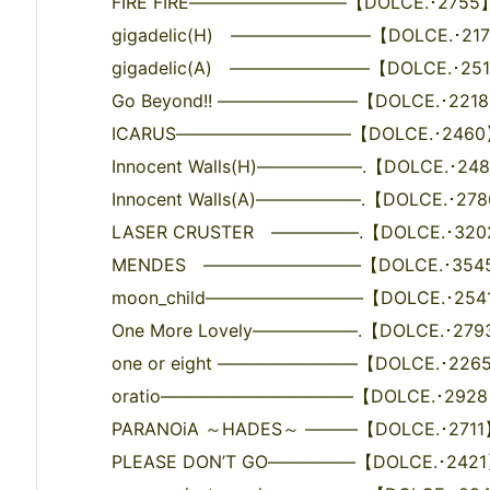
FIRE FIRE―――――――――【DOLCE.･2755】
gigadelic(H) ――――――――【DOLCE.･2176
gigadelic(A) ――――――――【DOLCE.･251
Go Beyond!! ――――――――【DOLCE.･2218】
ICARUS――――――――――【DOLCE.･2460】9
Innocent Walls(H)――――――.【DOLCE.･248
Innocent Walls(A)――――――.【DOLCE.･278
LASER CRUSTER ―――――.【DOLCE.･3202
MENDES ―――――――――【DOLCE.･3545】9
moon_child―――――――――【DOLCE.･2541】
One More Lovely――――――.【DOLCE.･2793
one or eight ――――――――【DOLCE.･2265
oratio―――――――――――【DOLCE.･2928】
PARANOiA ～HADES～ ―――【DOLCE.･2711】
PLEASE DON’T GO―――――【DOLCE.･2421】