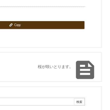
Copy

桜が咲いとります。