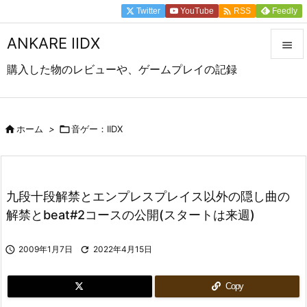

Twitter
YouTube
Feedly
RSS
ANKARE IIDX

購入した物のレビューや、ゲームプレイの記録

メニュ

前へ

ホーム
>

音ゲー：IIDX

次へ

九段十段解禁とエンプレスプレイス以外の隠し曲の
検索
解禁とbeat#2コースの公開(スタートは来週)

2009年1月7日

2022年4月15日
Copy