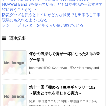
HUAWEI Band 8を使っているけどもはや生活の一部すぎて
特に言うことがない
防災グッズを買うとトイレがどんな状況でも出来るし工事
現場にも入れるようになる
レシートプリンターを1年くらい使い続けている

関連記事
何かの気持ちで胸が一杯になった3曲の音
ゲー楽曲
beatmaniaIIDXのCaptivAte～誓いとHarmony and
L ...
第十一回「極めろ！IIDXギャラリー道」
～演出とそれを演じきる実力～
関東・甲信越２エリア 関東・甲信越２エリアから
決勝に進出したのは海老ことLIFU ...