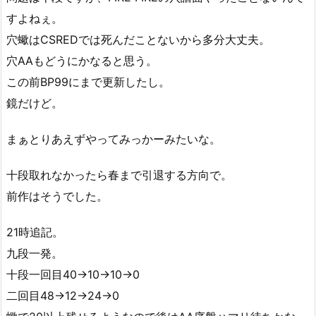
すよねぇ。
穴蠍はCSREDでは死んだことないから多分大丈夫。
穴AAもどうにかなると思う。
この前BP99にまで更新したし。
鏡だけど。
まぁとりあえずやってみっかーみたいな。
十段取れなかったら春まで引退する方向で。
前作はそうでした。
21時追記。
九段一発。
十段一回目40→10→10→0
二回目48→12→24→0