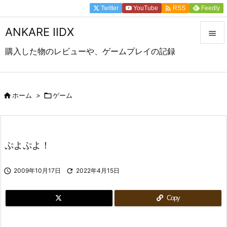

Twitter
YouTube
Feedly
RSS
ANKARE IIDX

購入した物のレビューや、ゲームプレイの記録

メニュ

前へ

ホーム
>

ゲーム

次へ

ぷよぷよ！
検索

2009年10月17日

2022年4月15日
Copy