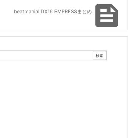

beatmaniaIIDX16 EMPRESSまとめ