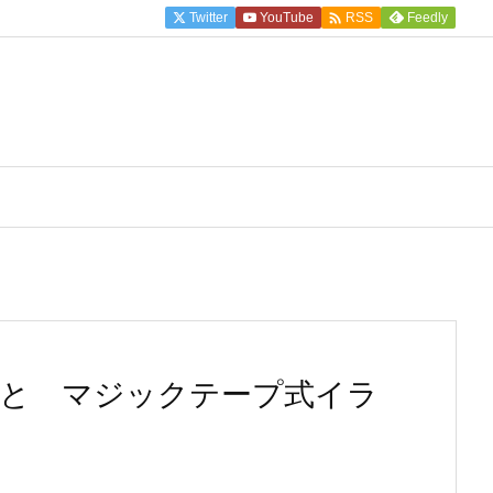

Twitter
YouTube
Feedly
RSS
念マンガ と マジックテープ式イラ