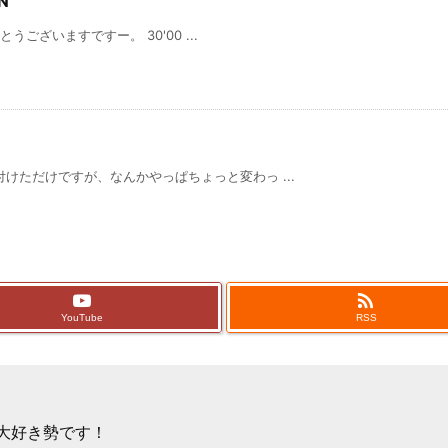
N
とうございますですー。 30'00 ...
けただけですが、なんかやっぱちょっと変わっ ...

YouTube
RSS
ゲー大好き勢です！