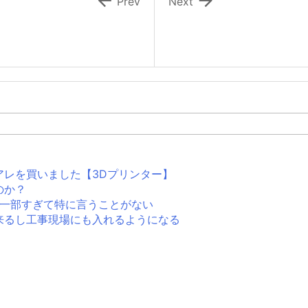


Prev
Next
アレを買いました【3Dプリンター】
のか？
生活の一部すぎて特に言うことがない
来るし工事現場にも入れるようになる