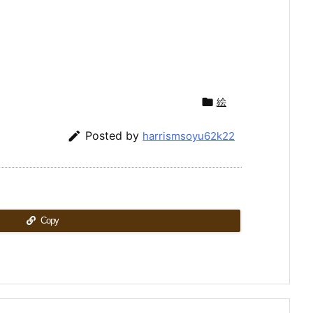

絵

Posted by
harrismsoyu62k22
Copy