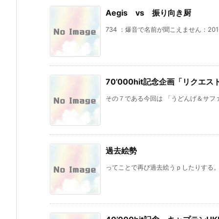
Aegis vs 振り向き厨
734 ：爆音で名前が聞こえません：2010/09/1
70’000hit記念企画「リクエ
その７である今回は 「うどんげ＆サファ
過去絵勢
ってことで再び過去絵うｐしたりする。 で