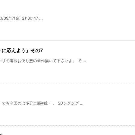
7(金) 21:30:47 ...
ストに応えよう」その7
リの電波お便り塾の新作描いて下さいよ」 で ...
も今回のは多分全部初出ー。 SDシグシグ ...