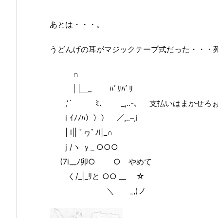
あとは・・・。
うどんげの耳がマジックテープ式だった・・・
∩
| |＿_ ﾊﾞﾘﾊﾞﾘ
,’´ ﾐ､ _,..-、 支払いはまかせろ
i ｲﾉﾉﾊ））） ／,..–,i
| l|| ﾟヮﾟﾉl|_∩
j /ヽ ｙ_ ○○○
(7i__ﾉ卯○ ○ やめて
く/_|_ﾘと ○○ __ ☆
＼ _,)ノ