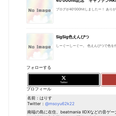
40’000hit記念 キャプテンHK
ブログが40'000hitしましたー！ ありが
SigSig色えんぴつ
しーぐーしーぐー。 色えんぴつで色を付
フォローする
Twitter
プロフィール
名前：はりす
Twitter：
@msoyu62k22
南端の島に在住、beatmania IIDXなどの音