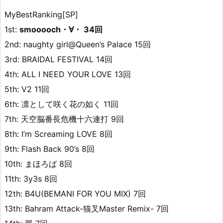
MyBestRanking[SP]
1st:
smooooch・∀・ 34回
2nd: naughty girl@Queen’s Palace 15回
3rd: BRAIDAL FESTIVAL 14回
4th: ALL I NEED YOUR LOVE 13回
5th: V2 11回
6th: 凛として咲く花の如く 11回
7th: 天空脳番長危機十六連打 9回
8th: I’m Screaming LOVE 8回
9th: Flash Back 90’s 8回
10th: まほろば 8回
11th: 3y3s 8回
12th: B4U(BEMANI FOR YOU MIX) 7回
13th: Bahram Attack-猫叉Master Remix- 7回