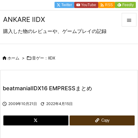

Twitter
YouTube
Feedly
RSS
ANKARE IIDX

購入した物のレビューや、ゲームプレイの記録

メニュ

前へ

ホーム
>

音ゲー：IIDX

次へ

beatmaniaIIDX16 EMPRESSまとめ
検索

2009年10月21日

2022年4月15日
Copy