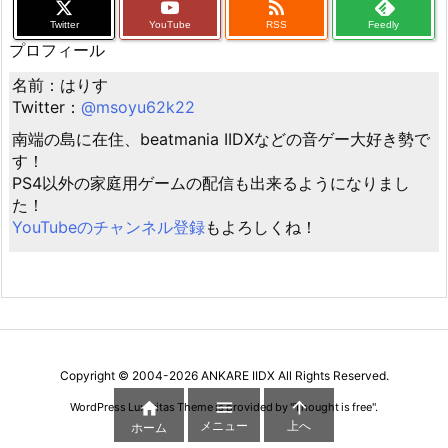

Twitter
YouTube
RSS
Feedly
プロフィール
名前：はりす
Twitter：
@msoyu62k22
南端の島に在住、beatmania IIDXなどの音ゲー大好き勢で
す！
PS4以外の家庭用ゲームの配信も出来るようになりまし
た！
YouTubeのチャンネル登録
もよろしくね！
Copyright ©
2004
-2026
ANKARE IIDX
All Rights Reserved.



WordPress Luxeritas Theme is provided by "
Thought is free
".
メニュー
上へ
ホーム