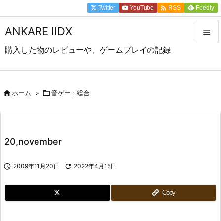

Twitter
YouTube
Feedly
RSS
ANKARE IIDX

購入した物のレビューや、ゲームプレイの記録

メニュ

前へ

ホーム
>

音ゲー：総合

次へ

20,november
検索

2009年11月20日

2022年4月15日
Copy