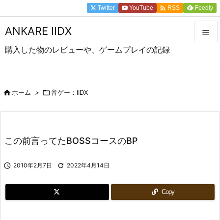

Twitter
YouTube
Feedly
RSS
ANKARE IIDX

購入した物のレビューや、ゲームプレイの記録

メニュ

前へ

ホーム
>

音ゲー：IIDX

次へ

この前言ってたBOSSコースのBP
検索

2010年2月7日

2022年4月14日
Copy