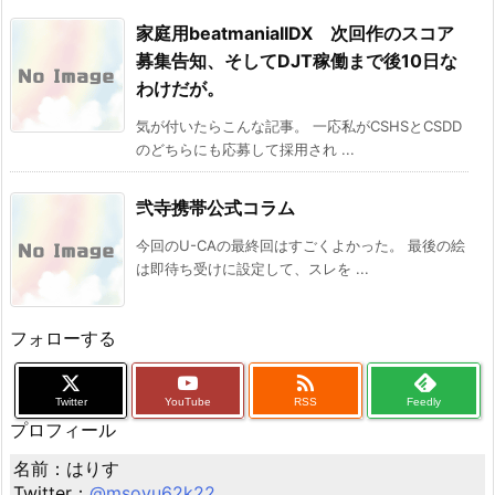
家庭用beatmaniaIIDX 次回作のスコア
募集告知、そしてDJT稼働まで後10日な
わけだが。
気が付いたらこんな記事。 一応私がCSHSとCSDD
のどちらにも応募して採用され ...
弐寺携帯公式コラム
今回のU-CAの最終回はすごくよかった。 最後の絵
は即待ち受けに設定して、スレを ...
フォローする

Twitter
YouTube
RSS
Feedly
プロフィール
名前：はりす
Twitter：
@msoyu62k22