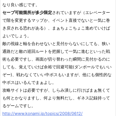
なり良い感じです。
セーブ可能箇所が多少限定
されていますが（エレベーター
で階を変更するマップか、イベント直後でないと一気に巻
き戻される恐れがある）、まぁちょこちょこ進めていけば
よいでしょう。
敵の視線と軸を合わせないと見付からないにしても、狭い
通路だと敵の巡回ルートを把握して一気に進むといった戦
術も必要ですし、画面が切り替わった瞬間に見付かるのに
しても、覚えていけば余裕で回避可能(ダンボールでもいい
ぞー)、戦わなくていい中ボスもいますが、他にも個性的な
中ボスはいるんでまぁよし。
攻略サイトは必要ですが、しらみ潰しに行けばまぁ無くて
も何とかなりますし、何より無料だし、ギネス記録持って
るゲームですし。
http://www.konami.jp/topics/2008/0612/