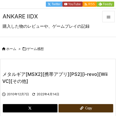

Twitter
YouTube
Feedly
RSS
ANKARE IIDX

購入した物のレビューや、ゲームプレイの記録

メニュ

前へ

ホーム
>

ゲーム感想

次へ

メタルギア[MSX2][携帯アプリ][PS2][i-revo][Wii
検索
VC][その他]

2010年12月7日

2022年4月14日
Copy