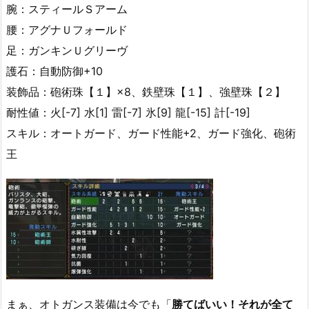
腕：スティールＳアーム
腰：アグナＵフォールド
足：ガンキンＵグリーヴ
護石：自動防御+10
装飾品：砲術珠【１】×8、鉄壁珠【１】、強壁珠【２】
耐性値：火[-7] 水[1] 雷[-7] 氷[9] 龍[-15] 計[-19]
スキル：オートガード、ガード性能+2、ガード強化、砲術
王
まぁ、オトガンス装備は今でも「
勝てばいい！それが全て