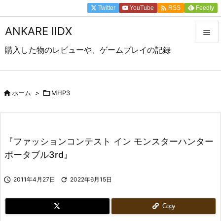

Twitter
YouTube
Feedly
RSS
ANKARE IIDX

購入した物のレビューや、ゲームプレイの記録

メニュ

前へ

ホーム
>

MHP3

次へ

『ファッションコンテスト イン モンスターハンター
検索
ポータブル3rd』

2011年4月27日

2022年6月15日
Copy