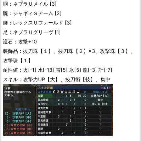
胴：ネブラＵメイル [3]
腕：ジャギィＳアーム [2]
腰：レックスＵフォールド [3]
足：ネブラＵグリーヴ [1]
護石：攻撃+10
装飾品：抜刀珠【１】、抜刀珠【２】×3、攻撃珠【３】、
攻撃珠【１】
耐性値：火[-1] 水[-13] 雷[5] 氷[5] 龍[-3] 計[-7]
スキル：攻撃力UP【大】、抜刀術【技】、集中