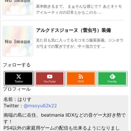
基本飽きるまで。 まぁそんな感じで？ あとオトモ
アイルーティガの日常とかもこのカ ...
アルクドスジョーヌ（雷虫弓）装備
見た目も気に入ってるモコモコ服装装備。ジンオウ
ガ弓までの繋ぎですが、中々強力です ...
フォローする

Twitter
YouTube
RSS
Feedly
プロフィール
名前：はりす
Twitter：
@msoyu62k22
南端の島に在住、beatmania IIDXなどの音ゲー大好き勢で
す！
PS4以外の家庭用ゲームの配信も出来るようになりまし