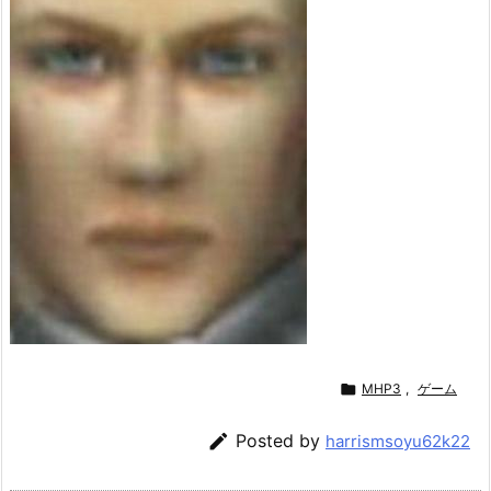

MHP3
,
ゲーム

Posted by
harrismsoyu62k22