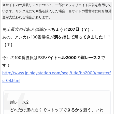
当サイト内の掲載リンクについて、一部にアフィリエイト広告を利用して
います。リンク先にて商品を購入した場合、当サイトの運営者に紹介報奨
金が支払われる場合があります。
史上最大の七転八倒編
から
ちょうど207日（？）
。
あの、アンカレ100番勝負が
満を持して帰ってきました！！
（？）
今回の100番勝負はPSP
バイトヘル2000
の
崖レース２
で
す！
http://www.jp.playstation.com/scej/title/bh2000/master/
u_04.html
崖レース2
どれだけ崖の近くでストップできるかを競う、いわ