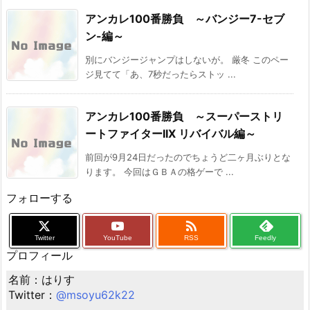
アンカレ100番勝負 ～バンジー7-セブ
ン-編～
別にバンジージャンプはしないが。 厳冬 このペー
ジ見てて「あ、7秒だったらストッ ...
アンカレ100番勝負 ～スーパーストリ
ートファイターIIX リバイバル編～
前回が9月24日だったのでちょうど二ヶ月ぶりとな
ります。 今回はＧＢＡの格ゲーで ...
フォローする

Twitter
YouTube
RSS
Feedly
プロフィール
名前：はりす
Twitter：
@msoyu62k22