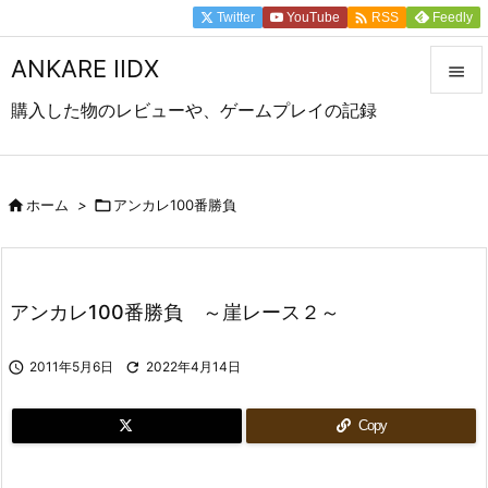

Twitter
YouTube
Feedly
RSS
ANKARE IIDX

購入した物のレビューや、ゲームプレイの記録

メニュ

前へ

ホーム
>

アンカレ100番勝負

次へ

アンカレ100番勝負 ～崖レース２～
検索

2011年5月6日

2022年4月14日
Copy