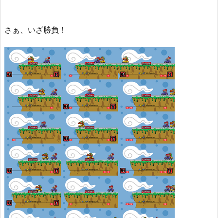
さぁ、いざ勝負！