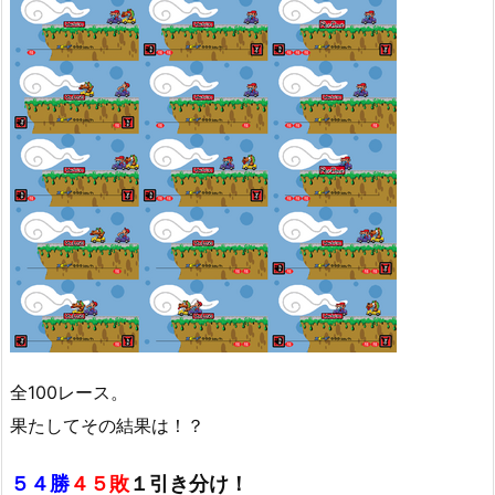
全100レース。
果たしてその結果は！？
５４勝
４５敗
１引き分け！