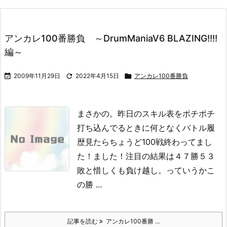
アンカレ100番勝負 ～DrumManiaV6 BLAZING!!!!
編～

2009年11月29日

2022年4月15日

アンカレ100番勝負
まさかの。
昨日のスキル表をポチポチ
打ち込んでるときに何となくバトル履
歴見たらちょうど100戦終わってまし
た！ました！
注目の結果は
４７勝５３
敗
と惜しくも負け越し。
っていうかこ
の勝 ...
記事を読む
アンカレ100番勝 ...