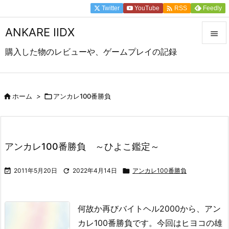

Twitter
YouTube
Feedly
RSS
ANKARE IIDX

購入した物のレビューや、ゲームプレイの記録

メニュ

サイド

ホーム
>

アンカレ100番勝負

前へ

アンカレ100番勝負 ～ひよこ鑑定～
次へ


2011年5月20日

2022年4月14日

アンカレ100番勝負
検索
何故か再びバイトヘル2000から、アン
カレ100番勝負です。
今回はヒヨコの雄