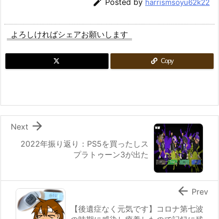

Posted by
harrismsoyu62k22
よろしければシェアお願いします
Copy

Next
2022年振り返り：PS5を買ったしス
プラトゥーン3が出た

Prev
【後遺症なく元気です】コロナ第七波