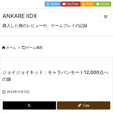

Twitter
YouTube
Feedly
RSS
ANKARE IIDX

購入した物のレビューや、ゲームプレイの記録

メニュ

前へ

ホーム
>

ゲーム感想

次へ

ジョイジョイキッド：キャラバンモード12,000点へ
検索
の旅

2022年12月12日
Copy