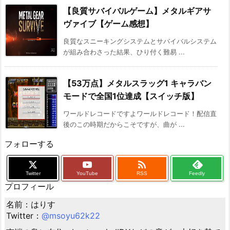
【良質サバイバルゲーム】メタルギアサ
ヴァイブ【ゲーム感想】
良質なスニーキングシステムとサバイバルシステム
が組み合わさった結果、ひり付く難易 ...
【53万点】メタルスラッグ1 キャラバン
モードで全国1位達成【スイッチ版】
ワールドレコードですよワールドレコード！配信直
後のこの時期だからこそですが、曲が ...
フォローする

Twitter
YouTube
RSS
Feedly
プロフィール
名前：はりす
Twitter：
@msoyu62k22