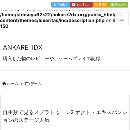

Twitter
YouTube
Feedly
RSS
Warning
: Trying to access array offset on false in
/home/stmsoyu62k22/ankare2dx.org/public_html/wp-

content/themes/luxeritas/inc/description.php
on line
150

メニュ

ANKARE IIDX
前へ
購入した物のレビューや、ゲームプレイの記録

次へ


ホーム
>

ゲーム
検索
再生数で見るスプラトゥーン2 オクト・エキスパンシ
ョンのステージ人気