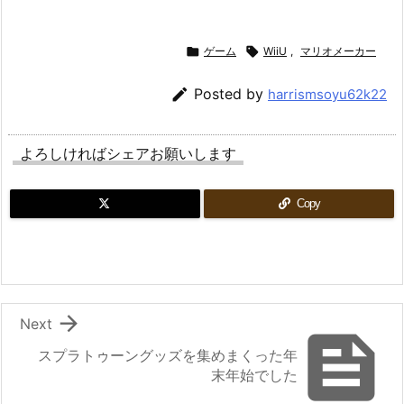

ゲーム

WiiU
,
マリオメーカー

Posted by
harrismsoyu62k22
よろしければシェアお願いします
Copy

Next

スプラトゥーングッズを集めまくった年
末年始でした