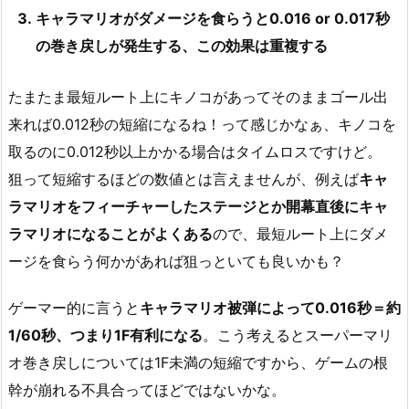
キャラマリオがダメージを食らうと0.016 or 0.017秒
の巻き戻しが発生する、この効果は重複する
たまたま最短ルート上にキノコがあってそのままゴール出
来れば0.012秒の短縮になるね！って感じかなぁ、キノコを
取るのに0.012秒以上かかる場合はタイムロスですけど。
狙って短縮するほどの数値とは言えませんが、例えば
キャ
ラマリオをフィーチャーしたステージとか開幕直後にキャ
ラマリオになることがよくある
ので、最短ルート上にダメ
ージを食らう何かがあれば狙っといても良いかも？
ゲーマー的に言うと
キャラマリオ被弾によって0.016秒＝約
1/60秒、つまり1F有利になる
。こう考えるとスーパーマリ
オ巻き戻しについては1F未満の短縮ですから、ゲームの根
幹が崩れる不具合ってほどではないかな。