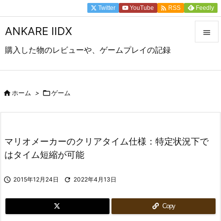

Twitter
YouTube
Feedly
RSS
ANKARE IIDX

購入した物のレビューや、ゲームプレイの記録

メニュ

前へ

ホーム
>

ゲーム

次へ

マリオメーカーのクリアタイム仕様：特定状況下で
検索
はタイム短縮が可能

2015年12月24日

2022年4月13日
Copy