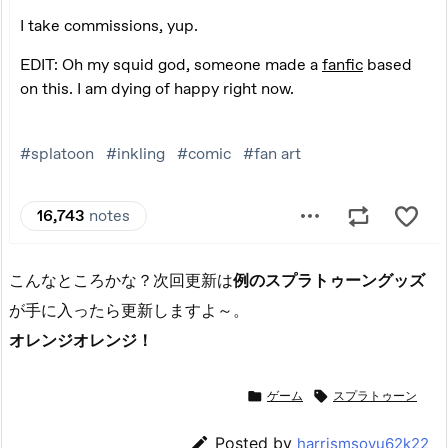
こんなところかな？次回更新は
例のスプラトゥーングッズ
が手に入ったら更新しますよ～。
オレンジオレンジ！

ゲーム

スプラトゥーン

Posted by
harrismsoyu62k22