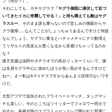
ン（何が？）。
それにしても、ガチヤグラで
「ヤグラ側面に潜伏して近づ
いてきたイカに奇襲してやる！」と待ち構えても敵はヤグ
ラスルー
、そのまま誰も乗らないので悲しみの側面からヤ
グラ復帰……なんてことがしょっちゅうあるんですけど何故
なんでしょう。ヤグラに乗るとハチャメチャにデス数増え
てリザルトの見栄えが悪くなるから皆避けちゃってるのか
な？
後方支援は油田やタチウオでの高台リッターくらいで、後
は全員ヤグラ中心に攻めたほうが良い気がするんですけど
ねー。まー私はAマイナスですからあんまり説得力ないです
けど。
大型アプデで追加されたプライベートマッチ、タッグマッ
チも楽しい。今のところはツイッターでフォロワー同士で
やるか、各掲示版のスプラトゥーンスレで開かれた部屋に