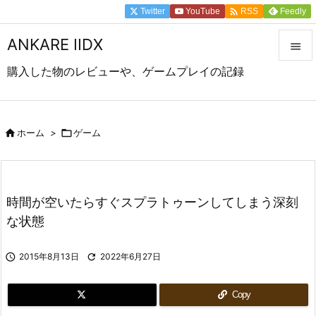

Twitter
YouTube
Feedly
RSS
ANKARE IIDX

購入した物のレビューや、ゲームプレイの記録

メニュ

前へ

ホーム
>

ゲーム

次へ

時間が空いたらすぐスプラトゥーンしてしまう深刻
検索
な状態

2015年8月13日

2022年6月27日
Copy