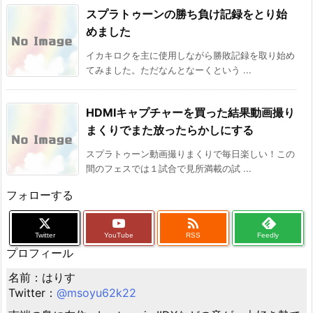
スプラトゥーンの勝ち負け記録をとり始
めました
イカキロクを主に使用しながら勝敗記録を取り始め
てみました。ただなんとなーくという ...
HDMIキャプチャーを買った結果動画撮り
まくりでまた放ったらかしにする
スプラトゥーン動画撮りまくりで毎日楽しい！この
間のフェスでは１試合で見所満載の試 ...
フォローする

Twitter
YouTube
RSS
Feedly
プロフィール
名前：はりす
Twitter：
@msoyu62k22