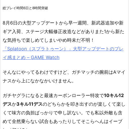
総プレイ時間6日と8時間突破
8月6日の大型アップデートから早一週間、新武器追加や新
ギア入荷、ステージ大幅修正改造などがありまた1から新た
な気持ちで楽しめてしまいやめ時未だ不明！
「Splatoon（スプラトゥーン）」大型アップデートのプレ
イ感まとめ – GAME Watch
そんなにやってるわけですけど、ガチマッチの腕前はAマイ
ナスから上になかなかいけません。
ガチヤグラになると最速カーボンローラー特攻で
10キル12
デス
か
3キル11デス
のどちらかを叩き出すのが楽しくて楽し
くて味方の負担ばっかりで申し訳ない。でも私以外敵も含
めて全然乗らない試合もあったりしてそこらへんはイーブ