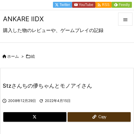

Twitter
YouTube
Feedly
RSS
ANKARE IIDX

購入した物のレビューや、ゲームプレイの記録

メニュ

前へ

ホーム
>

絵

次へ

Stzさんちの儚ちゃんとモノアイさん
検索

2008年12月29日

2022年4月15日
Copy