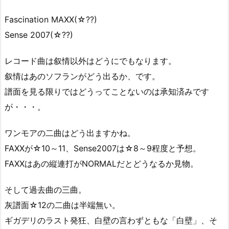
Fascination MAXX(☆??)
Sense 2007(☆??)
レコード曲は叙情以外はどうにでもなります。
叙情はあのソフランがどう出るか、です。
譜面を見る限りではどうってことないのは承知済みです
が・・・。
ワンモアの二曲はどう出ますかね。
FAXXが☆10～11、Sense2007は☆8～9程度と予想。
FAXXはあの縦連打がNORMALだとどうなるか見物。
そして過去曲の三曲。
灰譜面☆12の二曲は半端無い。
ギガデリのラスト発狂、白壁の言わずともな「白壁」、そ