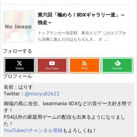
第六回「極めろ！IIDXギャラリー道」～
独走～
トップランカー決定戦 東北エリア このエリアか
ら決勝に進んだのはもちろん＄。 オ ...
フォローする

Twitter
YouTube
RSS
Feedly
プロフィール
名前：はりす
Twitter：
@msoyu62k22
南端の島に在住、beatmania IIDXなどの音ゲー大好き勢で
す！
PS4以外の家庭用ゲームの配信も出来るようになりまし
た！
YouTubeのチャンネル登録
もよろしくね！