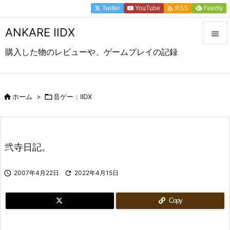

Twitter
YouTube
Feedly
RSS
ANKARE IIDX

購入した物のレビューや、ゲームプレイの記録

メニュ

前へ

ホーム
>

音ゲー：IIDX

次へ

弐寺日記。
検索

2007年4月22日

2022年4月15日
Copy