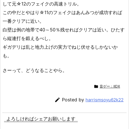
して元☆12のフェイクの高速トリル。
この中だとやはり☆11のフェイクはあんみつが成功すれば
一番クリアに近い。
白壁は例の地帯で40～50％残せればクリアは近い。ひたす
ら縦連打を鍛えるべし。
ギガデリは乱と地力上げの実力でねじ伏せるしかないか
も。
さーって、どうなることやら。

音ゲー：IIDX

Posted by
harrismsoyu62k22
よろしければシェアお願いします