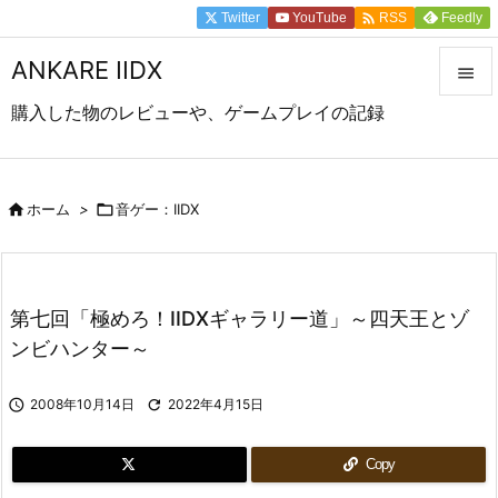

Twitter
YouTube
Feedly
RSS
ANKARE IIDX

購入した物のレビューや、ゲームプレイの記録

メニュ

前へ

ホーム
>

音ゲー：IIDX

次へ

第七回「極めろ！IIDXギャラリー道」～四天王とゾ
検索
ンビハンター～

2008年10月14日

2022年4月15日
Copy