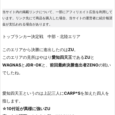
当サイト内の掲載リンクについて、一部にアフィリエイト広告を利用して
います。リンク先にて商品を購入した場合、当サイトの運営者に紹介報奨
金が支払われる場合があります。
トップランカー決定戦 中部・北陸エリア
このエリアから決勝に進出したのは
ZU
。
このエリアの見所はやはり
愛知四天王
である
ZU
と
WAGNAS
と
JDR-OK
と、
前回最終決勝進出者ZENO
の戦い
でしたね。
愛知四天王というのは上記三人に
CARP*S
を加えた四人を
指します。
☆10付近が異様に強いZU