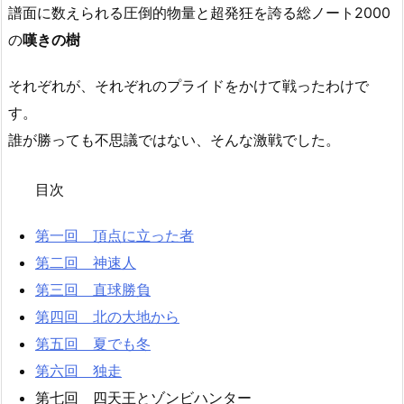
譜面に数えられる圧倒的物量と超発狂を誇る総ノート2000
の
嘆きの樹
それぞれが、それぞれのプライドをかけて戦ったわけで
す。
誰が勝っても不思議ではない、そんな激戦でした。
目次
第一回 頂点に立った者
第二回 神速人
第三回 直球勝負
第四回 北の大地から
第五回 夏でも冬
第六回 独走
第七回 四天王とゾンビハンター