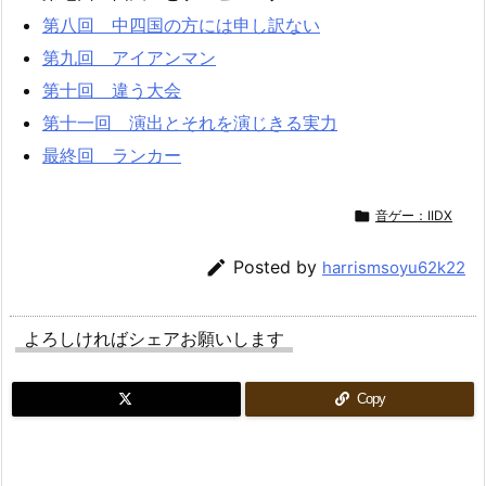
第八回 中四国の方には申し訳ない
第九回 アイアンマン
第十回 違う大会
第十一回 演出とそれを演じきる実力
最終回 ランカー

音ゲー：IIDX

Posted by
harrismsoyu62k22
よろしければシェアお願いします
Copy