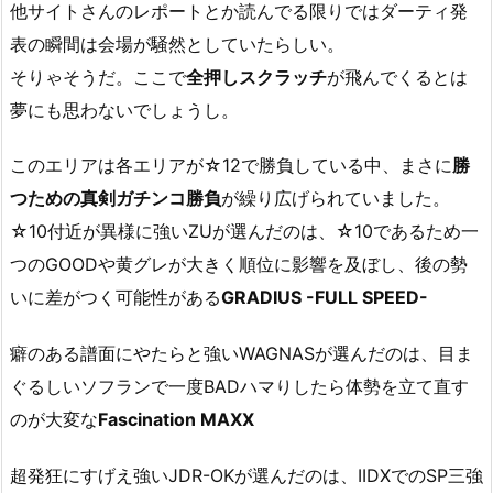
他サイトさんのレポートとか読んでる限りではダーティ発
表の瞬間は会場が騒然としていたらしい。
そりゃそうだ。ここで
全押しスクラッチ
が飛んでくるとは
夢にも思わないでしょうし。
このエリアは各エリアが☆12で勝負している中、まさに
勝
つための真剣ガチンコ勝負
が繰り広げられていました。
☆10付近が異様に強いZUが選んだのは、☆10であるため一
つのGOODや黄グレが大きく順位に影響を及ぼし、後の勢
いに差がつく可能性がある
GRADIUS -FULL SPEED-
癖のある譜面にやたらと強いWAGNASが選んだのは、目ま
ぐるしいソフランで一度BADハマりしたら体勢を立て直す
のが大変な
Fascination MAXX
超発狂にすげえ強いJDR-OKが選んだのは、IIDXでのSP三強