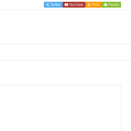

Twitter
YouTube
Feedly
RSS