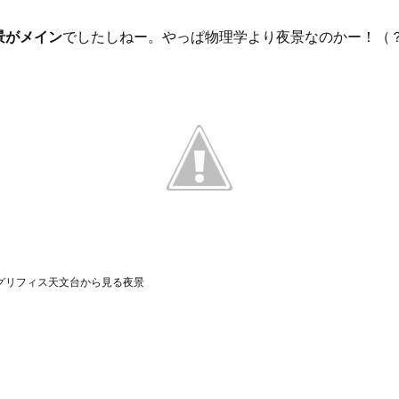
景がメイン
でしたしねー。やっぱ物理学より夜景なのかー！（
グリフィス天文台から見る夜景