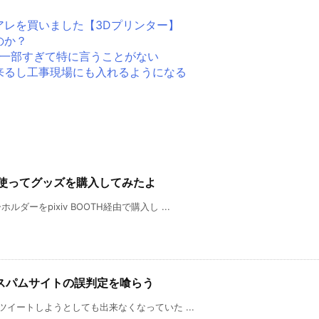
アレを買いました【3Dプリンター】
のか？
生活の一部すぎて特に言うことがない
来るし工事現場にも入れるようになる
THを使ってグッズを購入してみたよ
ーをpixiv BOOTH経由で購入し ...
スパムサイトの誤判定を喰らう
ツイートしようとしても出来なくなっていた ...