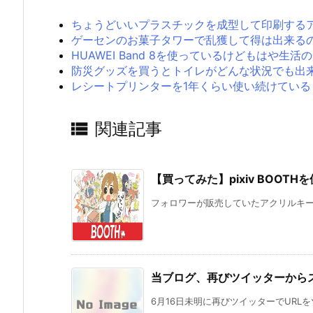
ちょうどいいプラスチックを成型して印刷する
ゲーセンのお菓子タワーで乱獲して得は出来る
HUAWEI Band 8を使っているけどもはや
防災グッズを買うとトイレがどんな状況でも出
レシートプリンターを1年くらい使い続けている

関連記事
【買ってみた】pixiv BOO
フォロワーが販売していたアクリルキーホルダ
当ブログ、再びツイッターから
6月16日未明に再びツイッターでURLを