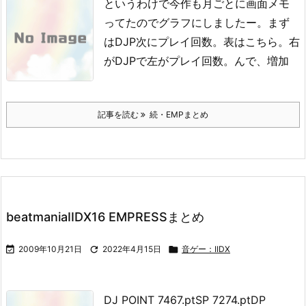
というわけで今作も月ごとに画面メモ
ってたのでグラフにしましたー。
まず
はDJP
次にプレイ回数。
表はこちら。
右
がDJPで左がプレイ回数。
んで、増加
記事を読む
続・EMPまとめ
beatmaniaIIDX16 EMPRESSまとめ

2009年10月21日

2022年4月15日

音ゲー：IIDX
DJ POINT 7467.pt
SP 7274.pt
DP