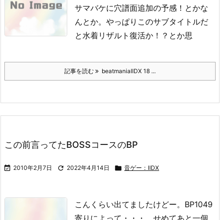
サマバケに穴譜面追加の予感！
とかな
んとか。
やっぱりこのサブタイトルだ
と水着リザルト復活か！？とか思
記事を読む
beatmaniaIIDX 18 ...
この前言ってたBOSSコースのBP

2010年2月7日

2022年4月14日

音ゲー：IIDX
こんくらい出てましたけどー。
BP1049
寄りによって・・・。
せめてあと一個