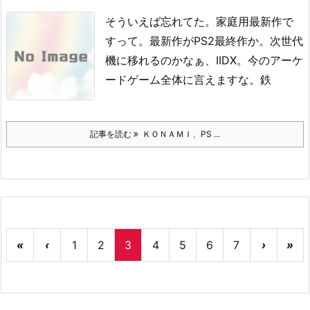
そういえば忘れてた。
家庭用最新作で
すって。
最新作がPS2最終作か。
次世代
機に移れるのかなぁ、IIDX。
今のアーケ
ードゲーム全体に言えますな。
鉄
記事を読む
ＫＯＮＡＭＩ、PS ...
«
‹
1
2
3
4
5
6
7
›
»