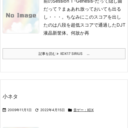
前のSession 1 -Genesis-だって隠し曲
だって？
まぁあれ放っておいても出る
し・・・。
ちなみにこのスコアを出し
たのは八段を超低スコアで通過したDJT
液晶新筐体。
何故か再
記事を読む
IIDX17 SIRIUS ...
小ネタ

2009年11月1日

2022年4月15日

音ゲー：IIDX