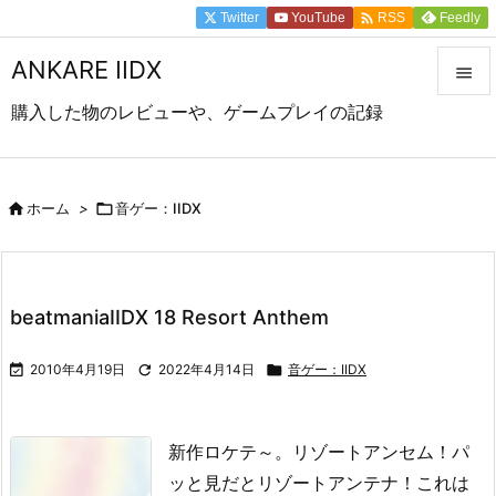

Twitter
YouTube
Feedly
RSS
ANKARE IIDX

購入した物のレビューや、ゲームプレイの記録

メニュ

サイド

ホーム
>

音ゲー：IIDX

前へ

beatmaniaIIDX 18 Resort Anthem
次へ


2010年4月19日

2022年4月14日

音ゲー：IIDX
検索
新作ロケテ～。
リゾートアンセム！
パ
ッと見だとリゾートアンテナ！
これは