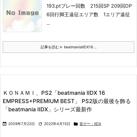
193.pt
プレー回数 215回
SP 209回
DP
6回
行脚王
遠征エリア数 1エリア
遠征
...
記事を読む
beatmaniaIIDX16 ...
ＫＯＮＡＭＩ、PS2「beatmania IIDX 16
EMPRESS+PREMIUM BEST」 PS2版の最後を飾る
「beatmania IIDX」シリーズ最新作

2009年7月22日

2022年4月15日

音ゲー：IIDX